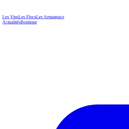
Les Vins
Les Flocs
Les Armagnacs
Actualités
Boutique